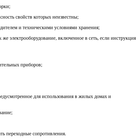
орки;
асность свойств которых неизвестны;
одителем и техническими условиями хранения;
ак же электрооборудование, включенное в сеть, если инструкция
тительных приборов;
предусмотренное для использования в жилых домах и
вание;
ать переходные сопротивления.