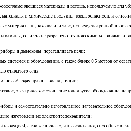
егковоспламеняющиеся материалы и ветошь, используемую для уб
а, материалы и химические продукты, взрывоопасность и огнеоп
сные материалы в упаковке или таре, непредусмотренной произв
и и камины, если это не разрешено техническими условиями, а т
приборы и дымоходы, перетапливать печи;
ных системах и оборудовании, а также ближе 0,5 метров от осве
ью открытого огня;
ем, не соблюдая правила эксплуатации;
 газовое, электрическое отопление или другое оборудование, не
риборы и самостоятельно изготовленное нагревательное оборудо
ельно изготовленные электропредохранители;
ой изоляцией, а так же производить соединения, способные вызв